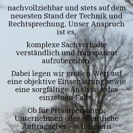
nachvollziehbar und stets auf dem
neuesten Stand der Technik und
Rechtsprechung. Unser Anspruch
ist es,
komplexe Sachverhalte
verständlich und transparent
aufzubereiten.
Dabei legen wir großen Wert auf
eine objektive Einschätzung sowie
eine sorgfältige Analyse jedes
einzelnen Falls.
Ob für Privatpersonen,
Unternehmen oder öffentliche
Auftraggeber – wir liefern